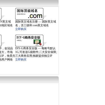
CN英文域
国际英文域名注册 — 国际英文域
内地区域名
名，含三级和.com英文域名
立即购买
连环，金冠品
DIY-G商务安全版 — 每账号默认
超大，市场
1G,可发送G级附件;二大安全保障;
IP，免受共
三大商务应用;独家提供独立IP
他用户网络
立即购买