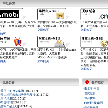
产品推荐
obi域名 — 180元/年，配合企业
集团邮局S300 — 支持邮箱多域
CN英文域名注册 — 
平台，全网合会的客户关系
名，空间15GB，300账号
名，35元首年，含国
。
立即购买
立即购买
购买
空间 — 总空间100MB，不限
M享主机-M3 — 支持Urlrewrite、
G享主机-G1 — 5G
文件数量和播放时间，支持
大空间、大流量和
质！性能卓越，空间
标准视频格式。
MSSQL/MYSQL数据库
上无同级别产品。独立
购买
立即购买
享同一台服务器的其
问题的牵连。
立即购买
信息公告
客户推荐
·
击水者.中国
云重压下的万达集团
[2013-1-17]
·
培优教育
通周边地区未来10天天气预报
[2011-7-22]
·
薄荷优店
念周鸿祎君
[2010-5-29]
09年度招聘
[2009-11-2]
·
白板报 我i南通
频空间产品上线
[2009-11-2]
·
鼎盛铝铸件