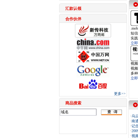
汇款认领
合作伙伴
.m
短信
实践
立即
视频
视频
多种
立即
更多>>
商品搜索
·
乌
·
南
·
记
·
20
·
视