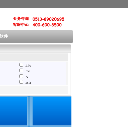
软件
.info
.me
.tv
.asia